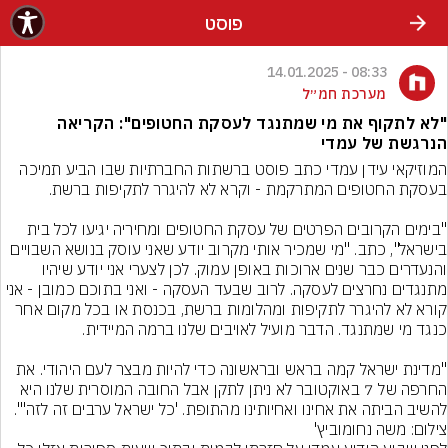
פוסט
08:33 - 14.01.2025
מערכת חמ״ל
"לא לתקוף את מי שמתנגד לעסקת החטופים": הקריאה
הנרגשת של עמדי
המוזיקאי עידן עמדי כתב פוסט ברשתות החברתיות שבו הביע תמיכה 
"בימים הקרובים הפרטים של עסקת החטופים ומחיריה יגיעו לכל בית 
בישראל", כתב. "מי שמכיר אותי מקרוב יודע שאני עוסק בנושא השבויים 
והנעדרים כבר שנים ארוכות באופן עמוק. לכן לצערי אני יודע שיהיו 
מתנגדים נחרצים לעסקה. לרוב שבעד העסקה - ואני בתוכם כמובן - אני 
קורא לא להיגרר לתקיפות ומהלומות ברשת, בכנסת או בכל מקום אחר 
"מדינת ישראל קמה בראש ובראשונה כדי להיות מבצר לעם היהודי. את 
החרפה של 7 באוקטובר לא ניתן לתקן אבל החובה המוסרית שלנו היא 
להשיב הביתה את אחינו ואחיותינו מהתופת. 'כל ישראל ערבים זה לזה'".
צילום: משה נחומוביץ'