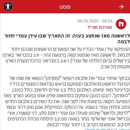
פוסט
18:16 - 06.01.2025
מערכת חמ״ל
לראשונה מאז שנפצע בעזה: זה התאריך שבו עידן עמדי יחזור
לבמה
המוזיקאי עידן עמדי הכריז על שני המועדים הראשונים שבהם יחזור 
לבמות, לראשונה מאז שנפצע קשה ברצועת עזה - 19 בפברואר בארנה 
בירושלים (ביום הולדתו של עמדי) ו-24 בפברואר בהיכל תוצרת הארץ 
בבוקר שחרר עמדי את אלבומו השישי "סופרמן" הנושא את שמו של 
הסינגל הראשון מהאלבום הממוקם בראש טבלאות המצעדים ברדיו 
ובדיגיטל מאז יציאתו. האלבום כולל 13 שירים חדשים, כולל כמובן 
"סופרמן", רובם כמובן עוסקים בתחושות שליוו אותו במסע הארוך מאז 
הפציעה הקשה ברצועת עזה לפני שנה. את כל השירים באלבום החדש 
כתב והלחין עמדי בעצמו, על ההפקה המוזיקלית אמון מתן דרור ובשיר 
"לדפוק ת'ראש" שיתפו פעולה עם עמדי רותם סלע, דני קושמרו, אורי 
גבריאל ואסי ישראלוף. מחר בשעה 12:00 תיפתח מכירת הכרטיסים 
לסיבוב ההופעות הקרוב בו יחזור עמדי לבמות.