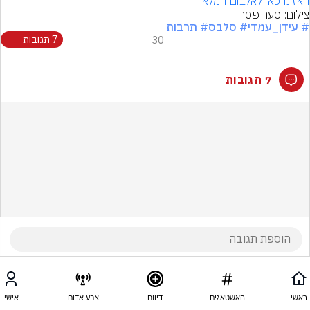
האזינו כאן לאלבום המלא
צילום: סער פסח
# עידן_עמדי
# סלבס
# תרבות
30
7 תגובות
7 תגובות
ראשי
האשטאגים
דיווח
צבע אדום
אישי