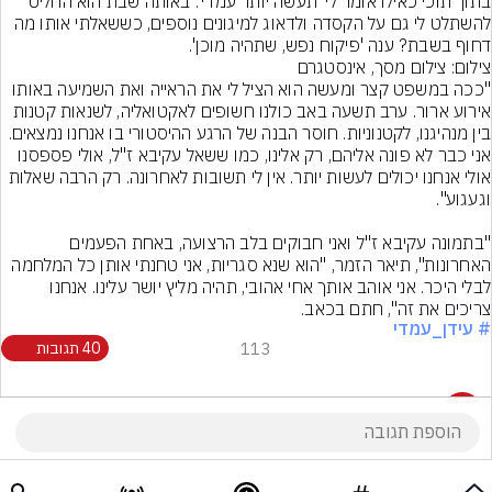
בתוך תוכי כאילו אומר לי 'תעשה יותר עמדי'. באותה שבת הוא החליט 
להשתלט לי גם על הקסדה ולדאוג למיגונים נוספים, כששאלתי אותו מה 
דחוף בשבת? ענה 'פיקוח נפש, שתהיה מוכן'.
צילום: צילום מסך, אינסטגרם
"ככה במשפט קצר ומעשה הוא הציל לי את הראייה ואת השמיעה באותו 
אירוע ארור. ערב תשעה באב כולנו חשופים לאקטואליה, לשנאות קטנות 
בין מנהיגנו, לקטנוניות. חוסר הבנה של הרגע ההיסטורי בו אנחנו נמצאים. 
אני כבר לא פונה אליהם, רק אלינו, כמו ששאל עקיבא ז"ל, אולי פספסנו 
אולי אנחנו יכולים לעשות יותר. אין לי תשובות לאחרונה. רק הרבה שאלות 
"בתמונה עקיבא ז"ל ואני חבוקים בלב הרצועה, באחת הפעמים 
האחרונות", תיאר הזמר, "הוא שנא סגריות, אני טחנתי אותן כל המלחמה 
לבלי היכר. אני אוהב אותך אחי אהובי, תהיה מליץ יושר עלינו. אנחנו 
צריכים את זה", חתם בכאב.
# עידן_עמדי
113
40 תגובות
40 תגובות