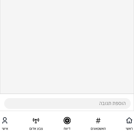
ראשי
האשטאגים
דיווח
צבע אדום
אישי