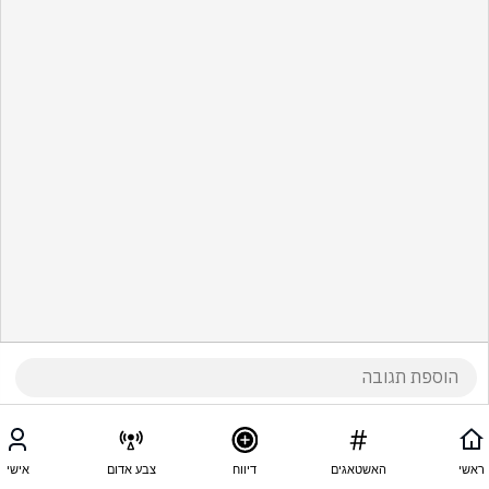
ראשי
האשטאגים
דיווח
צבע אדום
אישי