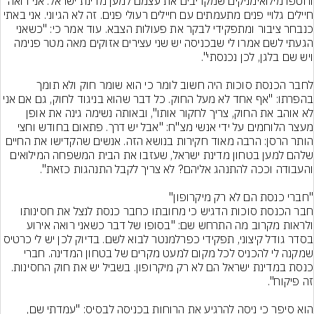
וחטפו מילואימניקים שמקריבים את עצמם למען מדינת ישראל. אני רואה 
חיילים גלויי פנים מתעמתים עם חיילים רעולי פנים. זה לא הגיוני. אני באתי 
כנבחר ציבור ומתפקידי לבקר את פעולות הצבא. עוד אמר כי: "כשאני 
הגעתי לשם אמרו לי שבכניסה יש שני עצירים אזוקים מאה מטר פנימה 
לחבר הכנסת סוכות היה חשוב לומר כי הוא שומר חוק ולא תומך 
בהפרתו: "אף אחד לא מעל החוק. כל דבר שהוא בניגוד לחוק, גם אם אני 
לא אוהב את החוק, צריך לחקור אותו", ובאותה נשימה גינה את אופן 
מעצר הלוחמים על ידי אנשי מצ"ח: "אבל יש דרך. פתאום בחודש וחצי 
הותר הרסן: הרבה מאוד חקירות בנושא הזה. אנשים שהקדישו את החיים 
שלהם למען בטחון מדינת ישראל, שעזבו את הבית המשפחה המילואים 
חבר הכנסת סוכות הדגיש כי מחובתו כחבר כנסת לנצל את חסינותו 
ולראות מקרוב מה התרחש שם: "בסופו של דבר כשאני רואה אירוע 
בסדר גודל קיצוני, תפקידי כפרלמנטר לבוא לשם. בדיוק לכן יש לי כרטיס 
שמקנה לי להכניס לכל מקום למעט מקרים של בטחון המדינה. חברי 
כנסת במדינת ישראל הם לא רק מיקרופון. בשביל יש את חוק החסינות. 
הוא סיפר כי ניסה להרגיע את הרוחות בכניסה לבסיס: "עמדתי שם, 