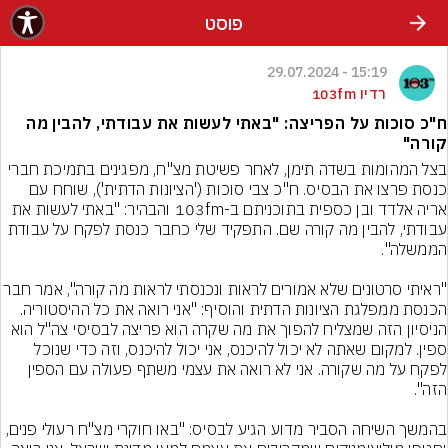
פוסט
15:19 - 29.07.2024
רדיו 103fm
ח"כ סוכות על הפריצה: "באתי לעשות את עבודתי, להבין מה
קורה"
בצל המהומות בשדה תימן, לאחר פשיטת מצ"ח, מפגינים בתמיכת חברי 
כנסת פרצו את הבסיס. ח"כ צבי סוכות ('הציונות הדתית'), שוחח עם 
אריה אלדד ובן כספית בתוכניתם ב-103fm והבהיר: "באתי לעשות את 
עבודתי, להבין מה קורה שם. התפקיד שלי כחבר כנסת לפקח על עבודת 
"ראיתי סרטונים שלא אמורים לראות ונכנסתי לראות מה קור
הכנסת ממפלגת הציונות הדתית והוסיף: "אני רואה את כל ההיסטוריה. 
הניסיון הזה שמצליח להפוך את מה שקרה הוא פריצה לבסיסי צה"ל הוא 
ספין. למקום שאתה לא יכול להיכנס, אני יכול להיכנס, וזה כדי שנוכל 
לפקח על מה שקורה. אני לא רואה את עצמי משתף פעולה עם הספין 
בהמשך השיחה הסביר מדוע הגיע לבסיס: "באו חוקרי מצ"ח רעולי פנים, 