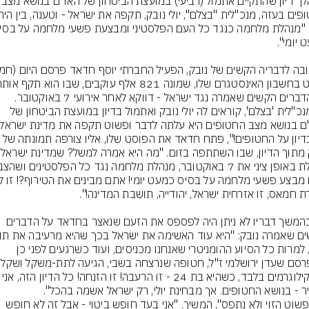
במהלך דיון שהתקיים אתמול (רבי
ברים הקשים שאמרה נגד ישראל - דווקא לאחר אירועי 7 באוקטובר.
"זו מנכ"לית 'בצלם', קוראים לה יולי נובק ואתמול בדיון במועצת הביטחון של 
כן, בדיון על החטופים!", פתח חדאד את הפוסט שלו, אליו צורפה ת
נובק מתוך הדיון,
גם בהמשך דבריו לא ניתן היה לפספס את הזעם שנאצר בחדאד על הדברים 
עזה, למרות כל הסיוע ההומניטרי שאנחנו מכניסים, ועוד כשרגעים לפני כן 
36 קילוגרמים בלבד, כשהיא בת 24 - זו הרעבה! זו הזנחה
ר - בנושא החטופים. אך מבחינת יולי, רק ישראל אשמה בהכל".
"זה פשוט הזוי ולא נתפס", המשיך. "אני בעד חופש ביטוי - אבל זה לא חופש 