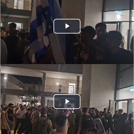
Play
Video
Play
Video