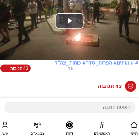
Play
Video
# עימותים
# הפרות_סדר
# כוחות_צה"ל
16
43 תגובות
43 תגובות
ראשי
האשטאגים
דיווח
צבע אדום
אישי