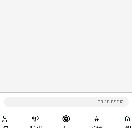
ראשי
האשטאגים
דיווח
צבע אדום
אישי