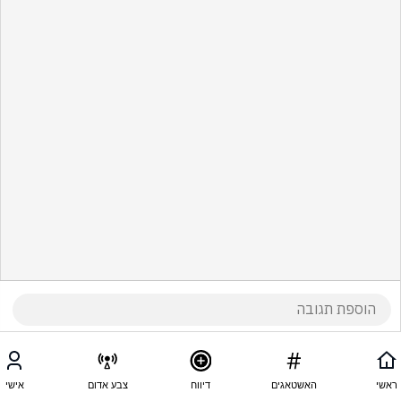
ראשי
האשטאגים
דיווח
צבע אדום
אישי