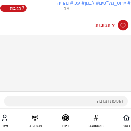
# יירוט_מל"טים
# לבנון
# עכו
# נהריה
19
7 תגובות
7 תגובות
ראשי
האשטאגים
דיווח
צבע אדום
אישי