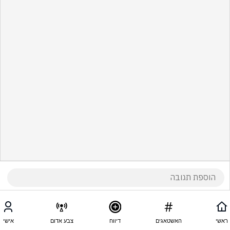
ראשי
האשטאגים
דיווח
צבע אדום
אישי