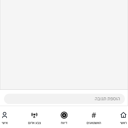
ראשי
האשטאגים
דיווח
צבע אדום
אישי