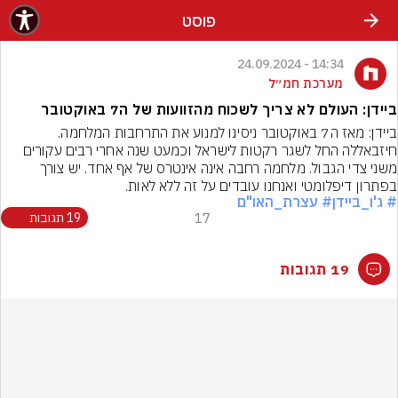
פוסט
14:34 - 24.09.2024
מערכת חמ״ל
ביידן: העולם לא צריך לשכוח מהזוועות של ה7 באוקטובר
ביידן: מאז ה7 באוקטובר ניסינו למנוע את התרחבות המלחמה. 
חיזבאללה החל לשגר רקטות לישראל וכמעט שנה אחרי רבים עקורים 
משני צדי הגבול. מלחמה רחבה אינה אינטרס של אף אחד. יש צורך 
בפתרון דיפלומטי ואנחנו עובדים על זה ללא לאות.
# ג'ו_ביידן
# עצרת_האו"ם
17
19 תגובות
19 תגובות