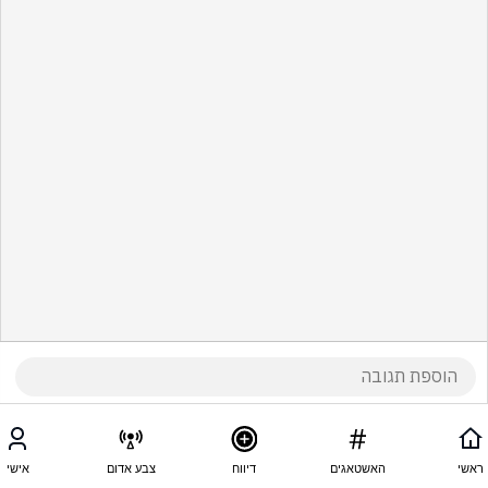
ראשי
האשטאגים
דיווח
צבע אדום
אישי