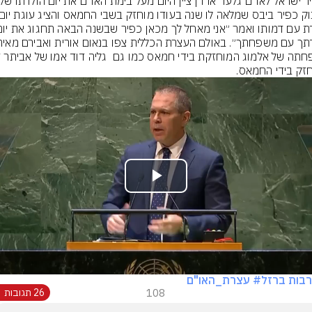
זק בידי החמאס.
Play
Video
בות ברזל
# עצרת_האו"ם
108
26 תגובות