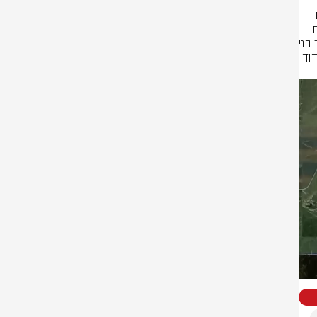
שגריר ישראל לאו״ם גלעד ארדן ציין היום מעל בימת האו״ם את יום הולדתו של 
התינוק כפיר ביבס שמלאה לו שנה בעודו מוחזק בשבי החמאס והציג עוגת יום 
הולדת עם דמותו ואמר ״אני מאחל לך מכאן כפיר שבשנה הבאה תחגוג את יום 
הולדתך עם משפחתך״. באולם העצרת הכללית צפו בנאום אורית ואבירם מאיר בני 
משפחתה של אלמוג המוחזקת בידי חמאס כמו גם  גליה דוד אמו של אביתר דוד 