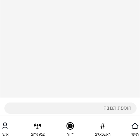
ראשי
האשטאגים
דיווח
צבע אדום
אישי