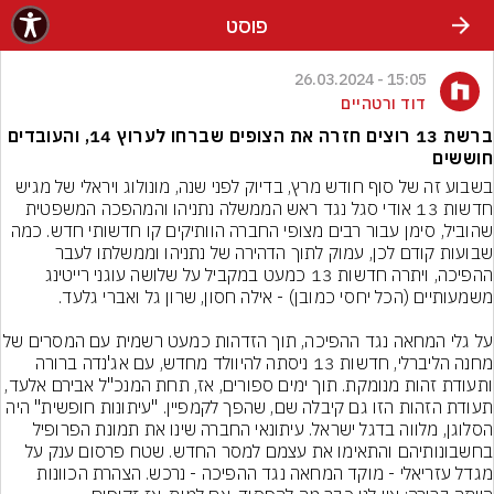
פוסט
15:05 - 26.03.2024
דוד ורטהיים
ברשת 13 רוצים חזרה את הצופים שברחו לערוץ 14, והעובדים
חוששים
בשבוע זה של סוף חודש מרץ, בדיוק לפני שנה, מונולוג ויראלי של מגיש 
חדשות 13 אודי סגל נגד ראש הממשלה נתניהו והמהפכה המשפטית 
שהוביל, סימן עבור רבים מצופי החברה הוותיקים קו חדשותי חדש. כמה 
שבועות קודם לכן, עמוק לתוך הדהירה של נתניהו וממשלתו לעבר 
ההפיכה, ויתרה חדשות 13 כמעט במקביל על שלושה עוגני רייטינג 
על גלי המחאה נגד ההפיכה, תוך הזדהות כמעט רשמית
מחנה הליברלי, חדשות 13 ניסתה להיוולד מחדש, עם אג'נדה ברורה 
ותעודת זהות מנומקת. תוך ימים ספורים, אז, תחת המנכ"ל אבירם אלעד, 
תעודת הזהות הזו גם קיבלה שם, שהפך לקמפיין. "עיתונות חופשית" היה 
הסלוגן, מלווה בדגל ישראל. עיתונאי החברה שינו את תמונת הפרופיל 
בחשבונותיהם והתאימו את עצמם למסר החדש. שטח פרסום ענק על 
מגדל עזריאלי - מוקד המחאה נגד ההפיכה - נרכש. הצהרת הכוונות 