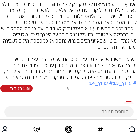
הערוץ החדש אמיליאנו קלמזוק רק לפני שבועיים, בו הסביר כי "אנחנו לא 
כאן כדי ללבות מחלוקת בעם ישראל, אלא כדי לעשות בידור; השראה 
והסברה". בימים בהם 90% מלוח השידורים כולל חדשות, האמירה הזו 
לבדה מספרת את הסיפור כולו ואף מתכתבת גם עם טקסט דומה 
שכתב מנכ"ל חדשות 13 אור צלקובניק לעובדי
שם בתחילת אוקטובר. גם צלקובניק דיבר על הצורך ליצר "טלוויזיה 
מאוזנת" - ביטוי שבאוזני רבים בערוץ נתפס אז כמכבסת מילים לשבירה 
ויש עוד משהו שראוי לומר על הגיוס החדש-ישן הזה, עליו בירכו שני 
מנהלי הערוץ: החוק קובע הפרדה מבנית בין ערוצי השידור לחברות 
החדשות. בהיעדר רגולציה אפקטיבית ותחת מכבש הברברת באולפנים, 
בדיוק כמו בקשת 12 - אותה הפרדה נמחקה, ומקום קבורתה לא נודע.
# ערוץ_13
# ערוץ_14
9
138 תגובות
138 תגובות