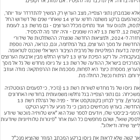
אלא שבמבחן נתוני הצפייה, מצב הערוץ רק המשיך להתדרדר עוד יותר, 
כשהפעם ברקע משתנה חדש: ערוץ 14 שאחרי שנים של דשדוש החל 
לנסוק, ולנגוס עוד ועוד נתחים מכלל הערוצים - גם מרשת 13. לעומת 
קשת 12, לרשת 13 לא היו שומנים - והיה יותר מה להפסיד.
חזרה ל-2024, ולמציאות החדשה שנוצרה: ההשתלטות של שידורי 
החדשות על מסך הערוצים, בצל המלחמה, וגם, כנראה, הטיה נוספת 
ימינה בדעות הפוליטיות של מרבית הציבור הישראלי שנכנס לטראומה 
בעקבותיה. על רקע הפיכת ערוץ 13 לערוץ החלש מבין ארבעת הערוצ
המרכזים בישראל, ההודעה של רשת 13 על גיוסו מחדש של גל אל מסך 
הערוץ, מספרת כיצד היא לפחות, מסכמת את ההרפתקאה: מודה ועוזב 
את גיוסו של גל מחדש לשורות רשת 13 (נזכיר, כי לפעמים הנוסטלגיה 
משכיחה: גם נתוני הצפייה בגל נחלשו משמעותית בחודשיו האחרונים 
בערוץ), צריך לבחון בקונטקסט אחד - פניה של הנהלת רשת 13 
החדשה. בערוץ מכחישים כמובן כי גל מגיע על רקע הטיקט 
הימני-ביביסטי שלו, ויודעים לספר שגל הוא "איש טלוויזיה מוכשר שיודע 
לספק שואו", ושהם מחפשים כל העת אחר
אך קשה שלא לראות את גיוסו ברקע המכתב המוזר שהוציא מנכ"ל 