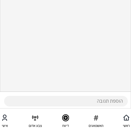
ראשי
האשטאגים
דיווח
צבע אדום
אישי