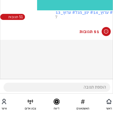
# ערוץ_14
# ינון_מגל
# ערוץ_13
7
51 תגובות
51 תגובות
ראשי
האשטאגים
דיווח
צבע אדום
אישי