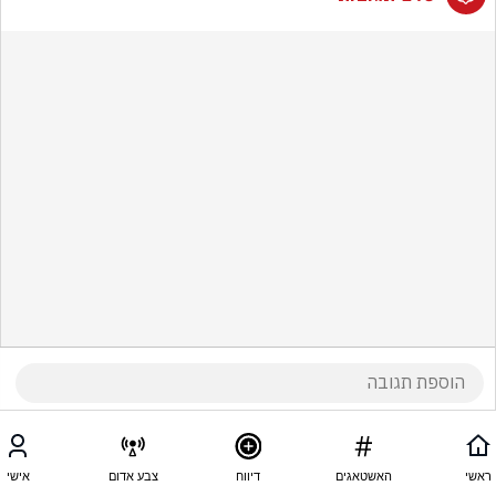
ראשי
האשטאגים
דיווח
צבע אדום
אישי