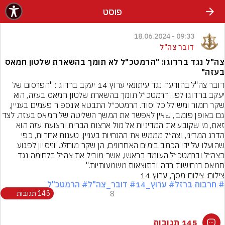
פוסט
09:33 - 18.06.2024
דובר צה"ל
צה"ל נגד ברדוגו: "הרמטכ"ל לא תומך בהשארת שלטון חמאס
בעזה"
דובר צה"ל בהודעה נגד עיתונאי ערוץ 14 יעקב ברדוגו: "הפרסום של 
יעקב ברדוגו לפיו הרמטכ״ל תומך בהשארת שלטון חמאס בעזה, הוא 
שקר חמור ומשולל כל יסוד. הרמטכ״ל התבטא אינספור פעמים בעניין, 
גם באופן פומבי, שאין לאפשר את המשך השליטה של חמאס בעזה. לצד 
זאת, מי שקובע את המדיניות אל מול ארצות הברית ורצועת עזה הוא 
הדרג המדיני, וצה״ל מממש את ההנחיות בעניין. טענות אחרות, כפי 
שהועלו על ידי הכתב בימים האחרונים, הן שקר מוחלט וניסיון לפגוע 
בצה״ל וברמטכ״ל העומד בראשו, אשר מוביל את צה״ל בלחימה נגד 
חמאס בנחישות רבה ובתוצאות משמעותיות."
צילום: צילום מסך, ערוץ 14
# חרבות ברזל
# ערוץ_14
# דובר_צה"ל
# הרמטכ"ל
8
145 תגובות
145 תגובות