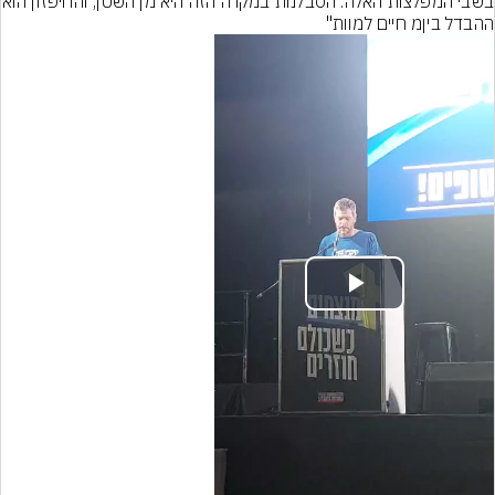
בשבי המפלצות האלה. הסבלנ
ההבדל ביןמ חיים למוות"
Play
Video