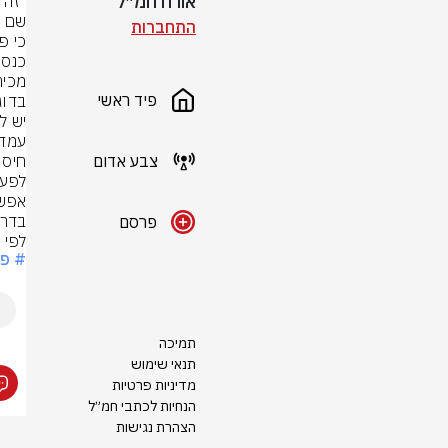
אורח חמ״ל
התחברות
פיד ראשי
צבע אדום
בדרך
פרסם
לפי סעיף 27 א 
# פו
תמיכה
תנאי שימוש
מדיניות פרטיות
הנחיות לכתבי חמ״ל
הצהרת נגישות