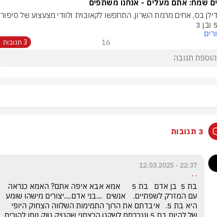
ם שמח: אתם מעלים - אנחנו משתפים
רים
16
3 תגובות
3 תגובות
22:37 - 12.03.2025
. .
בת 5  בן אדם   בת 5      אמא אבא איפה אתם? האמא כנראה 
עם המזרק לשפתיים.    אנשים  ....בני אדם.....יצורים מישהו שומע  
היא בת 5.   איבדתם את הרוך התמימות השלווה הצחוק היופי 
של להיות בת 5 ונ