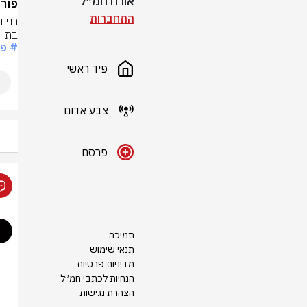
אורח חמ״ל
פורי
התחברות
בת 5 ובן 3
# פו
פיד ראשי
צבע אדום
פרסם
תמיכה
תנאי שימוש
מדיניות פרטיות
הנחיות לכתבי חמ״ל
הצהרת נגישות