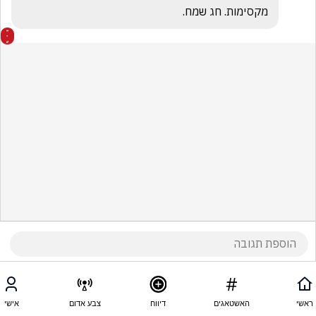
מקסימות. חג שמח.
ראשי
האשטאגים
דיווח
צבע אדום
אישי