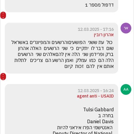
דדפול מספר 1
17:16 - 12.03.2025
אהרון רובין
 כול  עת ששני  הפושעיםוהרשעים והמפיונרים באשראל  
שום  דבר לו  יתקיים  כי  שני  הרשעים  האלה אהרון  
ברק ופרידמן שני  הלה אין להםאלהים שני  הרשעים  
הלה הם  כמו  עמלק  ואמן הרשע הם  צריכים   לתלות 
אותם אין  להם  זכות  קיום
16:24 - 12.03.2025
agent anti - USAID