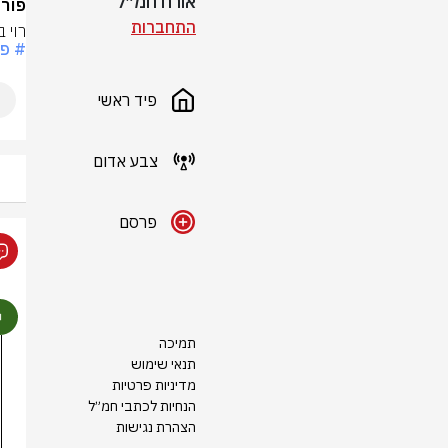
אורח חמ״ל
פורי
התחברות
רוי 
# פו
פיד ראשי
צבע אדום
פרסם
תמיכה
תנאי שימוש
מדיניות פרטיות
הנחיות לכתבי חמ״ל
הצהרת נגישות