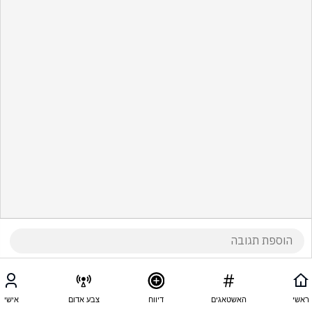
ראשי
האשטאגים
דיווח
צבע אדום
אישי