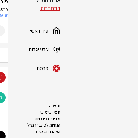
אורח חמ״ל
פורי
התחברות
כמעט
# פו
פיד ראשי
צבע אדום
פרסם
תמיכה
תנאי שימוש
מדיניות פרטיות
הנחיות לכתבי חמ״ל
הצהרת נגישות