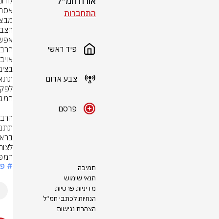
אורח חמ״ל
התחברות
אפשר
פיד ראשי
צבע אדום
פרסם
המפק
# פו
תמיכה
תנאי שימוש
מדיניות פרטיות
הנחיות לכתבי חמ״ל
הצהרת נגישות