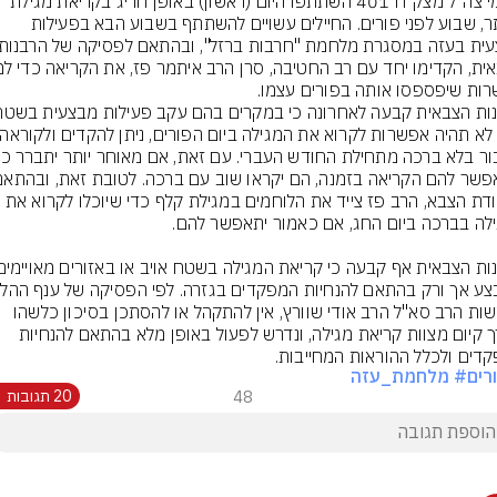
לוחמי צה"ל מצק"ח 401 השתתפו היום (ראשון) באופן חריג בקריאת מגילת 
אסתר, שבוע לפני פורים. החיילים עשויים להשתתף בשבוע הבא בפעילות 
ות שיפספסו אותה בפורים עצמו.
לפקודת הצבא, הרב פז צייד את הלוחמים במגילת קלף כדי שיוכלו לקרוא את 
בראשות הרב סא"ל הרב אודי שוורץ, אין להתקהל או להסתכן בסיכון כלשהו 
לצורך קיום מצוות קריאת מגילה, ונדרש לפעול באופן מלא בהתאם להנחיות 
דים ולכלל ההוראות המחייבות.
רים
# מלחמת_עזה
48
20 תגובות