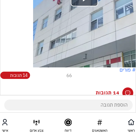
Play
Video
# פורים
66
14 תגובות
14 תגובות
ראשי
האשטאגים
דיווח
צבע אדום
אישי