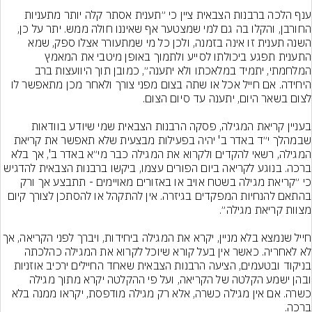
ענף הלכה ברבנות הצבאית ציין כי ״תענית אסתר קלה יותר מתעניות 
החורבן, והקלו בה גם למי שמצטער אף שאיננו חולה ממש. יתר על כן, 
השנה תענית זו אינה בזמנה, ולכן כל מי שמתעורר אצלו ספק, שמא 
התענית תפגע ביכולתו לסייע ולתמוך באופן מיטבי את המאמץ 
המלחמתי, יתמיד במלאכתו ולא יתענה״, כמובן תוך היוועצות ברב 
היחידה. אם חייל אכל או שתה בצום מפני צורך ולאחר מכן מתאפשר לו 
בעניין קריאת המגילה, פסקה הרבנות הצבאית שמי שיודע בוודאות 
שבמהלך י״ד באדר ב' יהיה בפעילות מבצעית שלא תאפשר את קריאת 
המגילה, רשאי להקדים ולקרוא את המגילה כבר מי״א באדר ב', אך בלא 
ברכה. בנוגע לקריאה ביום הפורים עצמו, ביקשו ברבנות הצבאית להדגיש 
כי ״קריאת מגילה בשטח אויב או באזורים מאויימים - תתבצע אך ורק 
בהתאם להנחיות המפקדים בגיזרה. אין להתקהל או להסתכן לצורך קיום 
חייל שנמצא בלא מניין, יקרא את המגילה ביחידות, ויברך לפני הק
לא לאחריה. כאשר אין בעל קורא שיוכל לקרוא את המגילה כהלכתה 
בניקוד ובטעמים, הציעה הרבנות הצבאית שאחד החיילים ירכיב אוזניות 
ובהן ישמע הקלטה של הקריאה, ועל פי ההקלטה יקרא מתוך מגילה 
כשרה. אם אין מגילה כשרה, אלא רק מגילה מודפסת, יקראו ממנה בלא 