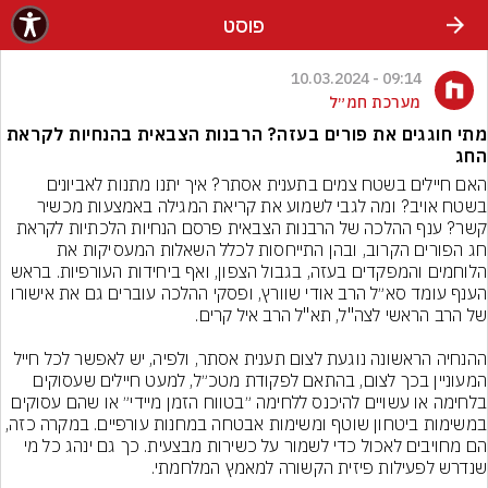
פוסט
09:14 - 10.03.2024
מערכת חמ״ל
מתי חוגגים את פורים בעזה? הרבנות הצבאית בהנחיות לקראת
החג
האם חיילים בשטח צמים בתענית אסתר? איך יתנו מתנות לאביונים 
בשטח אויב? ומה לגבי לשמוע את קריאת המגילה באמצעות מכשיר 
קשר? ענף ההלכה של הרבנות הצבאית פרסם הנחיות הלכתיות לקראת 
חג הפורים הקרוב, ובהן התייחסות לכלל השאלות המעסיקות את 
הלוחמים והמפקדים בעזה, בגבול הצפון, ואף ביחידות העורפיות. בראש 
הענף עומד סא״ל הרב אודי שוורץ, ופסקי ההלכה עוברים גם את אישורו 
ההנחיה הראשונה נוגעת לצום תענית אסתר, ולפיה, יש לאפשר לכל חייל 
המעוניין בכך לצום, בהתאם לפקודת מטכ״ל, למעט חיילים שעסוקים 
בלחימה או עשויים להיכנס ללחימה ״בטווח הזמן מיידי״ או שהם עסוקים 
במשימות ביטחון שוטף ומשימות אבטחה במחנות עורפיים. במקרה כזה, 
הם מחויבים לאכול כדי לשמור על כשירות מבצעית. כך גם ינהג כל מי 