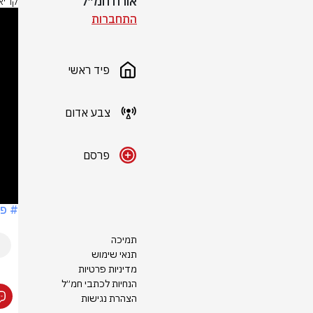
אורח חמ״ל
קריא
This
התחברות
is
a
modal
indow.
פיד ראשי
צבע אדום
פרסם
# פו
תמיכה
תנאי שימוש
מדיניות פרטיות
הנחיות לכתבי חמ״ל
הצהרת נגישות