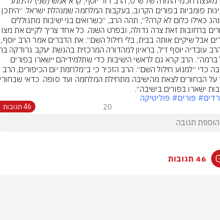
חבר מועצת חכמי התורה של ש״ס, הרב דוד יוסף, קרא אמש (שני) להימנע 
מחגיגות פומביות בפורים הקרוב, בעקבות המלחמה שמנהלת
שנתנהג כאילו כלום לא קרה?״, תהה הרב, ״כשרואים בני ישיבות מתגוללים 
״קול ברמה״. הרב קרא גם לראשי הישיבות כדי שתלמידיהם יישארו בפורים 
בות ישארו בפורים בישיבה״.
דים
# פורים
# פוליטיקה
20
46 תגובות
46 תגובות