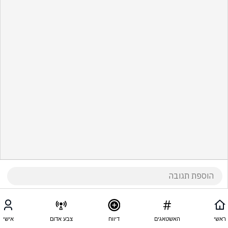
ראשי
האשטאגים
דיווח
צבע אדום
אישי