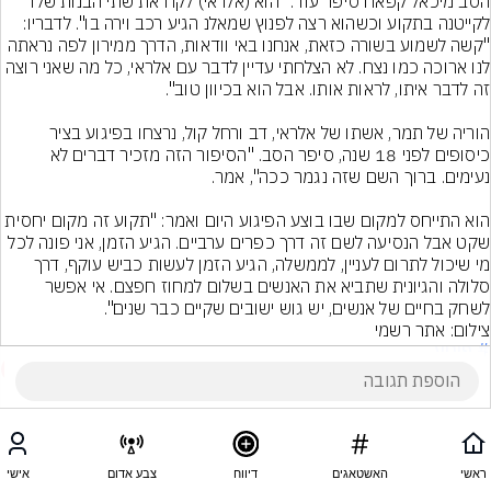
הסב מיכאל קפאח סיפר עוד: "הוא (אלראי) לקח את שתי הבנות שלו 
לקייטנה בתקוע וכשהוא רצה לפנוץ שמאלנ הגיע רכב וירה בו". לדבריו: 
"קשה לשמוע בשורה כזאת, אנחנו באי וודאות, הדרך ממירון לפה נראתה 
לנו ארוכה כמו נצח. לא הצלחתי עדיין לדבר עם אלראי, כל מה שאני רוצה 
הוריה של תמר, אשתו של אלראי, דב ורחל קול, נרצחו בפיגוע בציר 
כיסופים לפני 18 שנה, סיפר הסב. "הסיפור הזה מזכיר דברים לא 
הוא התייחס למקום שבו בוצע הפיגוע היום ואמר: "תקוע זה מקום יחסית 
שקט אבל הנסיעה לשם זה דרך כפרים ערביים. הגיע הזמן, אני פונה לכל 
מי שיכול לתרום לעניין, לממשלה, הגיע הזמן לעשות כביש עוקף, דרך 
סלולה והגיונית שתביא את האנשים בשלום למחוז חפצם. אי אפשר 
לשחק בחיים של אנשים, יש גוש ישובים שקיים כבר שנים".
צילום: אתר רשמי
# פיגוע
9
הוסף תגובה
ראשי
האשטאגים
דיווח
צבע אדום
אישי