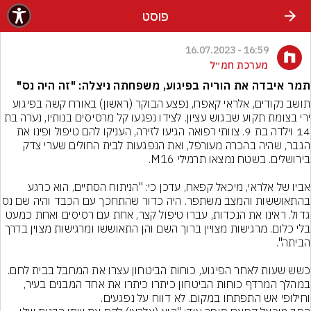
פוסט
16:59 - 16.07.2023
מערכת חמ״ל
תמר איבדה את הוריה בפיגוע, משפחתה ניצלה: "זה היה נס"
תושב נקודים, אלראי קאפח, נפצע הבוקר (ראשון) באורח קשה בפיגוע 
ירי בצומת תקוע שבגוש עציון. לצידו נפגעו קל מרסיסים בנותיו, נערה בת 
14 וילדה בת 9. צוותי רפואה הגיעו לזירה, העניקו להם טיפול ופינו את 
הגבר, שהיה בהכרה מעורפל, ואת הנפגעות לבית החולים שערי צדק 
אביו של אלראי, מיכאל קפאח, עדכן כי: "הניתוח הסתיים, הוא כרגע 
בהתאוששות והמצב משתפר. היה כדור שהתח
גדול. ראינו את הנכדות, עברו טיפול קצר, אחת עם רסיסים ואחת כמעט 
בלי כלום. מרגישות מצויין ברוך השם והן התאוששו ומרגישות מצוין בדרך 
כשש שעות לאחר הפיגוע, כוחות הביטחון עצרו את המחבל בבית לחם. 
במהלך המרדף כוחות הביטחון כיתרו כיתרו את אחד המבנים בעיר, 
וחילופי אש התפתחו במקום. לא דווח על נפגעים.