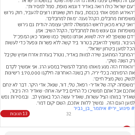
״האירוע תפס אותי בכנסת, בעת חוק שאנחנו רוצים להעביר, חוק גירוש 
״ואני קורא מכאן לראש הממשלה לחוקי עצומה יהודית גם גירוש 
״דם שנשפך לא יהיה לשווא, אנחנו נמשיך כמו שאמר כאן המפכ״ל 
הגיבור, נמשיך להיאבק בטרור ביד קשה ללא פשרות ונפעל כדי לעשות 
״המחבל המתועב שירה למוות באדיר, נוטרל בעזרת אזרח אמיץ שקיבל 
״והאזרח הזה מנע מאותו מחבל להמשיל במסע הרג. אני אמשיך לקדם 
את הרפורמה בכלי יריה, רק בשנה האחרונה חילקנו 170,000 רישיונות 
״משפחה יקרה של אדיר- רפאל, טלי, דור, שנאל, אדי היקר. דבר לא ינחם 
אתכם אבל אתם תמשיכו כל החיים בידיעה אחת- שאדיר היה גיבור, 
שאדיר במותו הציל עשרות, שאדיר עשה הכל באומץ לב.  ובמסירות
למען העם הזה.  נמשיך ללוות אתכם, השם יקום דמו״.
# פיגוע_ירי
# איתמר_בן_גביר
32
13 תגובות
13 תגובות