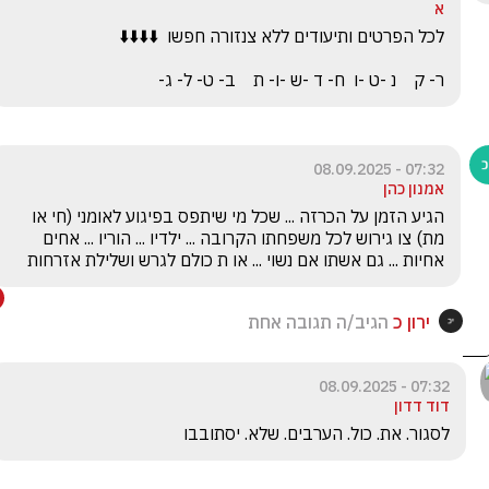
א
ר- ק    נ -ט -ו  ח- ד -ש -ו- ת    ב- ט- ל- ג-
07:32 - 08.09.2025
אמנון כהן
הגיע הזמן על הכרזה ... שכל מי שיתפס בפיגוע לאומני (חי או 
מת) צו גירוש לכל משפחתו הקרובה ... ילדיו ... הוריו ... אחים 
אחיות ... גם אשתו אם נשוי ... או ת כולם לגרש ושלילת אזרחות
ירון כ
הגיב/ה תגובה אחת
07:32 - 08.09.2025
דוד דדון
לסגור. את. כול. הערבים. שלא. יסתובבו   