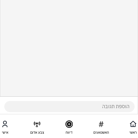
ראשי
האשטאגים
דיווח
צבע אדום
אישי