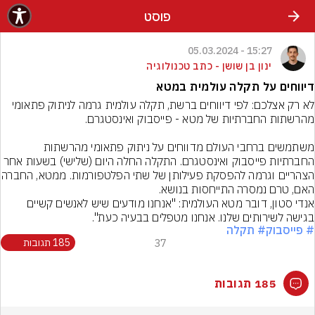
פוסט
15:27 - 05.03.2024
ינון בן שושן - כתב טכנולוגיה
דיווחים על תקלה עולמית במטא
לא רק אצלכם: לפי דיווחים ברשת, תקלה עולמית גרמה לניתוק פתאומי 
משתמשים ברחבי העולם מדווחים על ניתוק פתאומי מהרשתות 
החברתיות פייסבוק ואינסטגרם. התקלה החלה היום (שלישי) בשעות אחר 
הצהריים וגרמה להפסקת פעילותן של 
האם, טרם נמסרה התייחסות בנושא.
אנדי סטון, דובר מטא העולמית: "אנחנו מודעים שיש לאנשים קשיים 
בגישה לשירותים שלנו. אנחנו מטפלים בבעיה כעת".
# פייסבוק
# תקלה
37
185 תגובות
185 תגובות