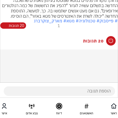
נלווה). מקורות פנימיים במטא שצוטטו בעיתון מאמינים שהשכבה 
החדשה בתשלום עשויה לעזור "להפיג את החששות של כמה רגולטורים 
אירופאים", גם אם מעט אנשים ישתמשו בה. כך, למעשה, התוספת 
החדשה "יכולה לשרת את האינטרסים של מטא באזור", הם הוסיפו.
# פייסבוק
# טכנולוגיה
# מטא
# מארק_צוקרברג
1
20 תגובות
20 תגובות
ראשי
האשטאגים
דיווח
צבע אדום
אישי