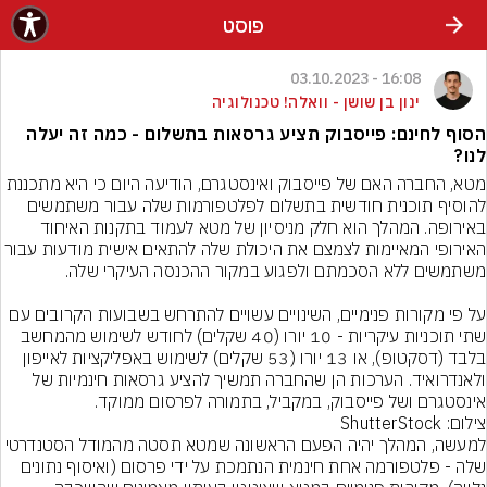
פוסט
16:08 - 03.10.2023
ינון בן שושן - וואלה! טכנולוגיה
הסוף לחינם: פייסבוק תציע גרסאות בתשלום - כמה זה יעלה
לנו?
מטא, החברה האם של פייסבוק ואינסטגרם, הודיעה היום כי היא מתכננת 
להוסיף תוכנית חודשית בתשלום לפלטפורמות שלה עבור משתמשים 
באירופה. המהלך הוא חלק מניסיון של מטא לעמוד בתקנות האיחוד 
האירופי המאיימות לצמצם את היכולת שלה להתאים אישית מודעות 
על פי מקורות פנימיים, השינויים עשויים להתרחש בשבועות הקרובים עם 
שתי תוכניות עיקריות - 10 יורו (40 שקלים) לחודש לשימוש מהמחשב 
בלבד (דסקטופ), או 13 יורו (53 שקלים) לשימוש באפליקציות לאייפון 
ולאנדרואיד. הערכות הן שהחברה תמשיך להציע גרסאות חינמיות של 
אינסטגרם ושל פייסבוק, במקביל, בתמורה לפרסום ממוקד.
צילום: ShutterStock
למעשה, המהלך יהיה הפעם הראשונה שמטא תסטה מהמודל הסטנדרטי 
שלה - פלטפורמה אחת חינמית הנתמכת על ידי פרסום (ואיסוף נתונים 