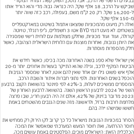
בבעלים הרשמי של הרכב. אבל מסכן, השוק קשה. המחיר המקורי 
שביקש על הרכב, 18 אלף שקל, היה כנראה גבוה מדי והוא הוריד אותו 
ל-16,200 שקל. רק 20 ק"מ משם, בעפולה, רכב כזה שווה יותר 
מ-150 אלף שקל.
ואלה רק מיעוט מהמכוניות שמצאנו אתמול בשיטוט במארקטפלייס 
בשטחים. לא מעט דגמי BYD אטו 3 חשמליים, ג'יפ רנגלר, טויוטה 
קורולה, ועוד ועוד מכוניות, שחלקן מצולמות עם לוחית רישוי שמסגירה 
את היותן גנובות, ואחרות מוצגות עם הלוחית הישראלית הצהובה, כאשר 
אין ישראלי שלא ספג בשנה האחרונה מכה בכיסו, כאשר חידש את 
הביטוח המקיף לרכב, וגילה שהוא התייקר בעשרות אחוזים. יותר מ-20 
אלף איש פשוט גילו יום אחד שאין להם אוטו, לאחר שמספר הגניבות 
הוכפל בשנים האחרונות. ולפי נתוני חברות איתור והשבת הרכב, 
המספרים ממשיכים לעלות, ב-42% לפי פוינטר בהשוואת הקצב ברבעון 
השני של 2024 לרבעון הראשון השנה. בהשוואה לרבעון האחרון של 
2023 מדובר בזינוק של 42%, אולם זה היה רבעון חריג, שבו פרצה 
מלחמת חרבות ברזל, ולראשונה מזה שנים הגנבים מהשטחים באמת 
הסחר במכוניות הגנובות מישראל כל כך קרוב לקו הירוק רק ממחיש את 
חוסר ההרתעה, ואת חוסר המעש המערכתי שמאפשר את המכה 
הכלכלית הזאת: הישראלים מוכים, הפלסטינים באמת עושים מכה, 