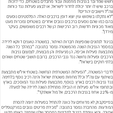
חשש שמדובר בגניבות מוזמנות עבור מחבלים בשטחים, כדי לזכות 
ברכב שיש לו יותר יכולת לחדור לישראל, או לבצע פעילות נגד כוחות 
"לא נתקלנו בשימוש עוין יוצא דופן ברכבים האלה. הפלסטינים נוסעים 
בהם כמו שהם נוסעים ברכבים גנובים אחרים. בשטחים נמכרות מעט 
מאוד מכוניות חדשות, רוב הרכישות הן של רכבים משומשים, בעיקר 
בניגוד לנתונים שמפיצות חברות האיתור, במשטרה טוענים דווקא לירידה 
במספר הגניבות השנה. מהמשטרה נמסר בתגובה: "במהלך כל השנה 
מתבצעת פעילות אכיפה, הן מניעתית והן מבצעית, לצמצום גניבות 
הרכבים ופעילות נחושה נגד גנבי הרכבים, ברובם תושבי שטחים ושוהים 
לדברי המשטרה, "הפעילות המשטרתית הנחושה בשטחי איו"ש מתבצעת 
בשיתוף עם צה"ל וכלל מחוזות משטרת ישראל והינה רכיב נוסף בלחימה 
נגד גניבות רכבים בארץ. בנוסף, מתבצעת פעילות נגד המוסכים, בארץ 
ובתחומי איו"ש. פעילות זו הובילה מתחילת השנה לירידה של למעלה 
בפייסקבוק לא מדווחים על כוונה להתחיל בפעילות יזומה להסרת 
המודעות. מהחברה נמסר בתגובה: "מכירת פריטים גנובים במרקטפלייס 
אסורה, והיא עומדת בניגוד למדיניות המסחר שלנו שזמינה באופן מקוון 