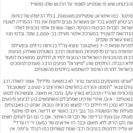
פוינטר, כמו איתוראן, שפעילותן משגשגת, בגלל הכישלון של כוחות 
הביטחון למנוע בכל יום מעשרות גנבים לחצות את גדר ההפרדה לשטח 
ישראל. חברות הביטוח הוסיפה השנה עשרות אלפי מכוניות לאלה 
הנדרשות להצטייד במערכת איתור פעילה בכ-2,000 שקל, ובדמי מנוי 
בשווי עשרות שקלים.
למרות שמאז ה-7 באוקטובר נמצא צה"ל בכוחות גדולים ובפעילות 
יומיומית בערים פלסטיניות, משחטות הרכב בשטחים שאליהן מגיעות 
רבות מהמכוניות הישראליות הגנובות לפירוק לחלקים, ממשיכות לפעול 
ללא הגבלה. החלפים שהן "מייצרות" מגיעים הרבה פעמים למוסכים 
"אנחנו מתעסקים במניעת טרור, לא בפשיעה פלילית", אומר לוואלה רכב 
גורם צבאי. "תפסנו והורדנו בחודשים האחרונים כ-2,000 'משטובות' 
(מכוניות שהורדו מהכביש בארץ עקב גניבה או תאונה, וממשיכות לנסוע 
בשטחים - א.ע), אחרי שזיהינו שמחבלים משתמשים בהן לביצ
אבל לא נסכן חיי חיילים כדי למצוא מכוניות גנובות. אנחנו כן מאבטחים 
פעילות של המשטרה נגד גנבי רכב כאשר יש דרישה, ויש לנו שיתוף 
פעולה עם צוותי הרדיפה של חברות האיתור, אם כי גם הם לעתים חוצים 
את הקו הירוק ללא תיאום וכבר היו אירועים של כמעט ירי דו צדדי".
יש עלייה דרמטית בגניבות רכבי שטח קשוחים כמו רנגלר וג'ימיני. אין 