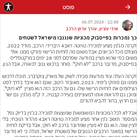
פוסט
12:48 - 06.07.2024
אודי עציון, עורך ערוץ הרכב
כך נמכרות בפייסבוק מכוניות שנגנבו מישראל לשטחים
זקרנה מג'נין מציע למכירה טויוטה ראב4 היברידי. הרכב, מודל 2022, 
מצולם מכל הכיוונים, אבל משום מה לוחיות הרישוי פורקו ממנו. אולי 
משום כפי שהוא מציין במודעה שפרסם לפני 28 ימים במרקטפלייס 
זקרנה העלה עוד מודעות מכירה לשוק של מארק צוקרברג. תוכלו לרכוש 
ממנו גם סוזוקי ג'ימיני, 2023, מאובזר היטב, שגם הוא איבד בדרך לסט 
הצילומים את לוחיות הרישוי שלו. גם על הרכב הזה הוא מציין: "לא חוקי", 
ומוכן גם להראות אותו למעוניינים בעיירה קבטיה, 7 ק"מ מג'נין. גם ישר 
אבל לא לכל המכוניות המשומשות שמוצעות למכירה בג'נין בדיוק נפל 
המספר. תושב ג'נין אחר מציע למכירה טויוטה ראב4 מהדור הנוכחי, בלי 
לציין שנה. הוא גם לא מציין שמדובר ברכב לא חוקי, אבל בדיקת לוחית 
הרישוי במאגר הרכבים הגנובים של משטרת ישראל, מגלה כי לא מדובר 