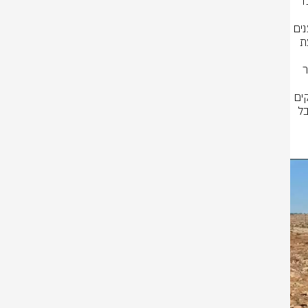
עשרות שוטרים ופקחי מנהל פשטו על הבוקר על ההתיישבות גבעת בנימין ופינו 
ההרס קרעו את הדגל לטענת המתיישבים. המתיישבים וביניהם אלישע ירד, טוענים 
לאלימות משטרתית קשה נגדם, התושבים בגבעה תקפו: "ממשלת הימין מבצעת 
לטענת המתיישבים, במהלך הפינוי, הגיעו למקום עשרות תושבים מיישובי האזור 
לטענת המתיישבים באזור, נער מאחד הישובים באזור הוכה קשות, נכבל באזיקים 
ונעצר תוך שהוא זועק מכאבים, ובנוסף נטען כי תושב אחר הוטח על סלע ונחבל 
בגבו ומפקד הפינוי סנ"צ מיקי ביטון תועד מאיים על אחד התושבים "עוד פעם 