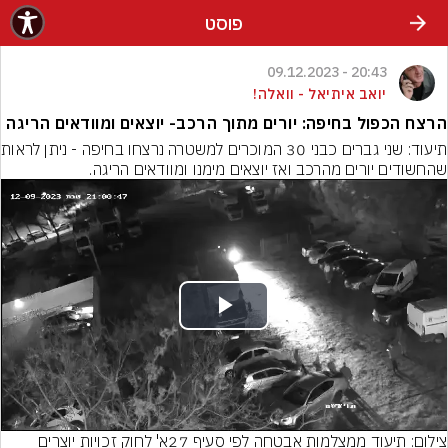
פוסט
20:43 - 09.12.2023
יואב איתיאל - וואלה!
הרצח הכפול בחיפה: יורים מתוך הרכב- יוצאים ומוודאים הריגה
תיעוד: שני גברים כב
שהחשודים יורים מהרכב ואז יוצאים מימנו ומוודאים הריגה.
Play
Video
צילום: תיעוד ממצלמות אבטחה לפי סעיף 27א' לחוק זכויות יוצרים