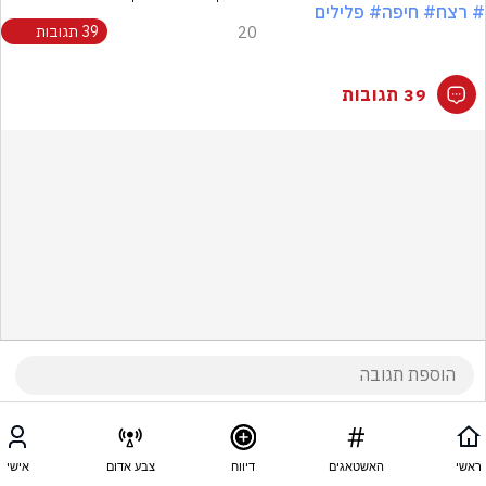
# רצח
# חיפה
# פלילים
20
39 תגובות
39 תגובות
ראשי
האשטאגים
דיווח
צבע אדום
אישי