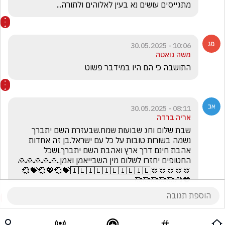
מתגייסים עושים נא בעין לאלוהים ולתורה...
10:06 - 30.05.2025
משה גואטה
התושבה כי הם היו במידבר פשוט
08:11 - 30.05.2025
אריה ברדה
שבת שלום וחג שבועות שמח.שבעזרת השם יתברך 
נשמה בשורות טובות על כל עם ישראל.בן זה אחדות 
אהבת חינם דרך ארץ ואהבת השם יתברך.ושכל 
החטופים יחזרו לשלום מין השבייאמן ואמן.🙏🙏🙏🙏🙏
🇮🇱🇮🇱🇮🇱🇮🇱🇮🇱🫶🫶🫶🫶🫶💝💞💖💞💝💞
💖💞🥰🥰🥰🥰🥰