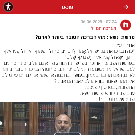
פוסט
07:24 - 06.06.2025
מערכת חמ״ל
פרשת ׳נשא׳: מהי הברכה הטובה ביותר לאדם?
״כֹּה תְבָרְכוּ אֶת בְּנֵי יִשְׂרָאֵל אָמוֹר לָהֶם. יְבָרֶכְךָ ה' וְיִשְׁמְרֶךָ. יָאֵר ה' פָּנָיו אֵלֶיךָ 
בפרשת השבוע, הארוכה בפרשיות התורה, נקרא גם על ברכת הכוהנים 
לעם ישראל. מה משמעות המילים ׳כה תברכו׳ ומהי הברכה הטובה ביותר 
לאדם, האם מדובר בממון, בעושר ובחכמה או שמא אנו למדים על מילים 
שבת שלום ומבורך!