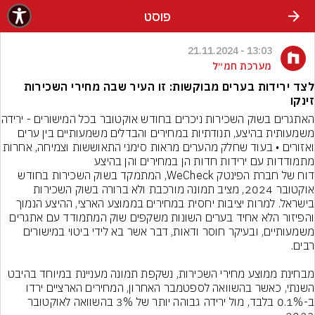
פוסט
13:03 - 21.11.2024
מערכת חמ״ל
לצד ירידות בערים מבוקשות: זו העיר שבה מחירי השכירות
זינקו
האתגרים בשוק השכירות ניכ
משמעותית בהיצע, תנודתיות במחירים והבדלים משמעותיים בין ערים 
ואזורים • בעוד שחלק מהערים מראות סימני התאוששות וצמיחה, א
מתמודדות עם ירידות חדות הן במחירים והן בהיצע
דוח של חברת הפינטק WeCheck, המתמקד בשוק השכירות בחודש 
אוקטובר 2024, מציב תמונה מורכבת ולא ברורה בשוק השכירות 
בישראל. למרות יציבות יחסית במחירים בממוצע הארצי, ההיצע הנמוך 
והפיזור הלא אחיד בערים השונות משקפים שוק המתמודד עם אתגרים 
משמעותיים, ובעיקר חוסר ודאות, דבר אשר בא לידי ביטוי במישורים 
מבחינת ממוצע מחירי השכירות, נשקפת תמונה מעניינת במיוחד בהיבט 
השנתי, כאשר בהשוואה לספטמבר האחרון, המחירים הארציים ירדו 
ב-0.1% בלבד, מול ירידה גבוהה יותר של 3% בהשוואה לאוקטובר 