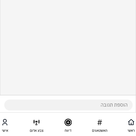
ראשי
האשטאגים
דיווח
צבע אדום
אישי