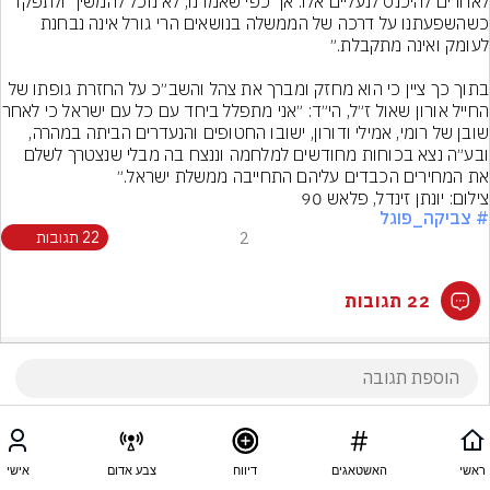
לאחרים להיכנס לנעליים אלו. אך כפי שאמרנו, לא נוכל להמשיך ולתפקד 
כשהשפעתנו על דרכה של הממשלה בנושאים הרי גורל אינה נבחנת 
בתוך כך ציין כי הוא מחזק ומברך את צהל והשב״כ על החזרת גופתו של 
החייל אורון שאול ז״ל, הי״ד: ״
שובן של רומי, אמילי ודורון, ישובו החטופים והנעדרים הביתה במהרה, 
ובע״ה נצא בכוחות מחודשים למלחמה וננצח בה מבלי שנצטרך לשלם 
את המחירים הכבדים עליהם התחייבה ממשלת ישראל.״
צילום: יונתן זינדל, פלאש 90
# צביקה_פוגל
2
22 תגובות
22 תגובות
ראשי
האשטאגים
דיווח
צבע אדום
אישי