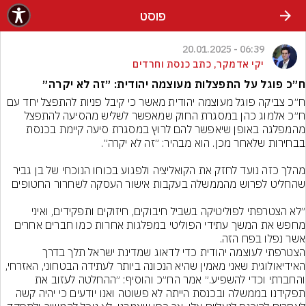
פוסט
06:39 - 20.01.2025
יקי אדמקר, כתב כנסת וחרדים
ח״כ פוגל על התפצלות מעוצמה יהודית: ״זה לא יקרה״
ח״כ צביקה פוגל מעוצמה יהודית מאשר כי קיבל פניות להתפצל יחד עם 
ח״כ אלמוג כהן במסגרת החוק שמאפשר לשליש מהסיעה להתפצל 
מהמפלגה באופן שיאפשר להם לרוץ במסגרת סיעה קיימת בכנסת 
מהלך כזה נועד לחזק את הקואליציה ולפגוע בכוחו הנוכחי של בן גביר 
״לא הצטרפתי לפוליטיקה בשביל חיבוקים, חיזוקים ותפקידים, ואיני 
מחפש את המשך עתידי הפוליטי במפלגות אחרות כמו חברים אחרים 
הצטרפתי לעוצמה יהודית כדי לדאוג שמדינת ישראל תלך בדרך 
האידיאולוגית שאני מאמין שהיא הנכונה ביותר לעתידה הבטחוני, האזרחי, 
והחברתי וכדי להשפיע.״ אמר הח״כ והוסיף: ״ההחלטה לעזוב את 
תפקידנו בממשלה ובכנסת הייתה לא פשוטה ואנו יודעים כי יהיה קשה 