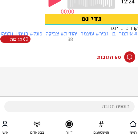
קרדיט: גדי נס
# איתמר_בן_גביר
# עוצמה_יהודית
# צביקה_פוגל
# בנימין_נתניהו
38
60 תגובות
60 תגובות
ראשי
האשטאגים
דיווח
צבע אדום
אישי