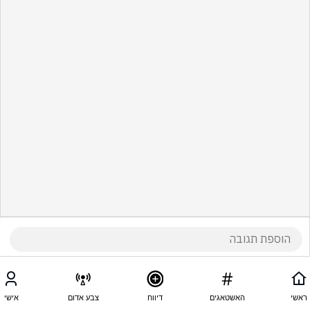
ראשי
האשטאגים
דיווח
צבע אדום
אישי